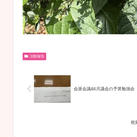
活動報告
会派会議&6月議会の予算勉強会
視