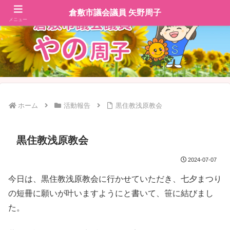
倉敷市議会議員 矢野周子
メニュー
ホーム
活動報告
黒住教浅原教会
黒住教浅原教会
2024-07-07
今日は、黒住教浅原教会に行かせていただき、七夕まつり
の短冊に願いが叶いますようにと書いて、笹に結びまし
た。