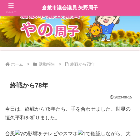
倉敷市議会議員 矢野周子
メニュー
ホーム
活動報告
終戦から78年
終戦から78年
2023-08-15
今日は、終戦から78年たち、手を合わせました。世界の
恒久平和を祈りました。
台風
の影響をテレビやスマホ
で確認しながら、大