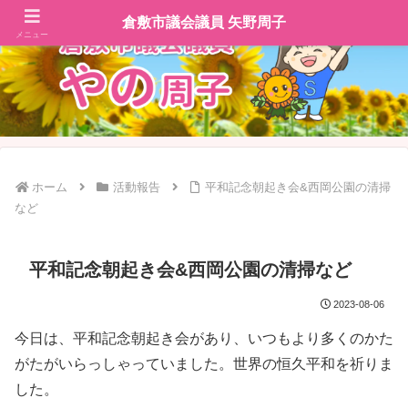
倉敷市議会議員 矢野周子
メニュー
ホーム
活動報告
平和記念朝起き会&西岡公園の清掃
など
平和記念朝起き会&西岡公園の清掃など
2023-08-06
今日は、平和記念朝起き会があり、いつもより多くのかた
がたがいらっしゃっていました。世界の恒久平和を祈りま
した。