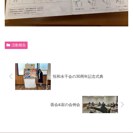
活動報告
恒和永千会の30周年記念式典
面会&宙の会例会