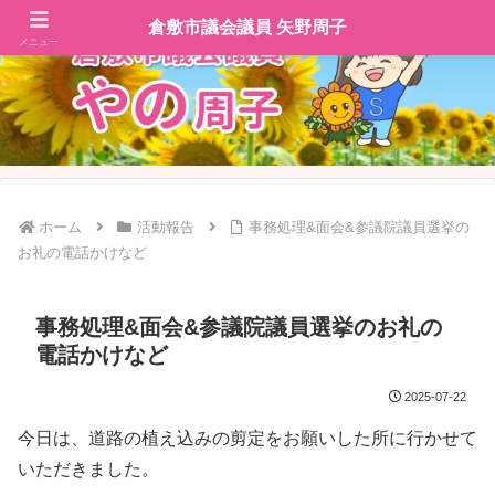
倉敷市議会議員 矢野周子
メニュー
ホーム
活動報告
事務処理&面会&参議院議員選挙の
お礼の電話かけなど
事務処理&面会&参議院議員選挙のお礼の
電話かけなど
2025-07-22
今日は、道路の植え込みの剪定をお願いした所に行かせて
いただきました。